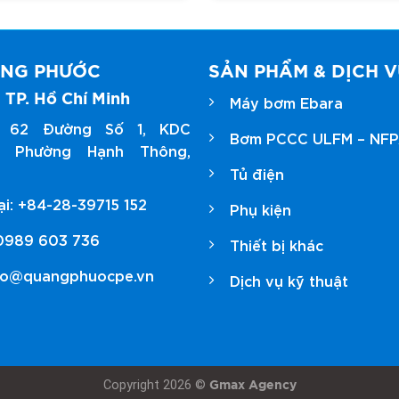
ANG PHƯỚC
SẢN PHẨM & DỊCH 
 TP. Hồ Chí Minh
Máy bơm Ebara
ỉ: 62 Đường Số 1, KDC
Bơm PCCC ULFM – NF
ng áp Ebara 2GP-3D
d, Phường Hạnh Thông,
Tủ điện
 dễ dàng
ại: +84-28-39715 152
Phụ kiện
sẵn
 0989 603 736
Thiết bị khác
nfo@quangphuocpe.vn
Dịch vụ kỹ thuật
odel 3D
3D 32-
21,660,00
Copyright 2026 ©
160/1.5
Gmax Agency