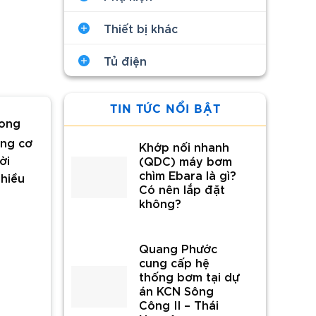
Thiết bị khác
Tủ điện
TIN TỨC NỔI BẬT
song
ộng cơ
Khớp nối nhanh
ời
(QDC) máy bơm
chìm Ebara là gì?
hiều
Có nên lắp đặt
không?
Quang Phước
cung cấp hệ
thống bơm tại dự
án KCN Sông
Công II – Thái