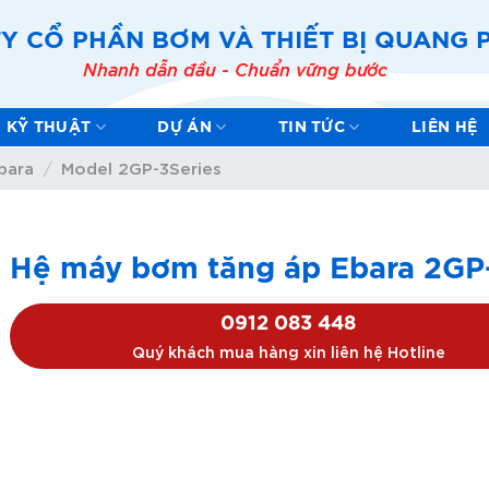
Y CỔ PHẦN BƠM VÀ THIẾT BỊ QUANG
Nhanh dẫn đầu - Chuẩn vững bước
& KỸ THUẬT
DỰ ÁN
TIN TỨC
LIÊN HỆ
bara
Model 2GP-3Series
/
Hệ máy bơm tăng áp Ebara 2GP
0912 083 448
Quý khách mua hàng xin liên hệ Hotline