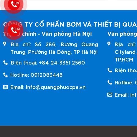
Cảm biến áp suất
Bình tích áp
Đồng hồ đo áp suất
CÔNG TY CỔ PHẦN BƠM VÀ THIẾT BỊ QU
Trụ sở chính - Văn phòng Hà Nội
Văn phòng
Van 1 chiều năm ngả
Địa chỉ: Số 286, Đường Quang
Địa ch
Tình năng của máy bơm tă
Trung, Phường Hà Đông, TP Hà Nội
Citylan
TP.HCM
Điện thoại: +84-24-3351 2560
Hoạt động tiện dụng, bảo trì bảo dưỡng
Điện tho
Hotline: 0912083448
Cung cấp nước theo dải áp suất cài đặt 
Hotline:
Hệ thống hoạt động với độ tin cậy cao
Email: info@quangphuocpe.vn
Email: i
Tiết kiệm năng lượng cho hệ thống
Báo giá máy bơm Ebara M