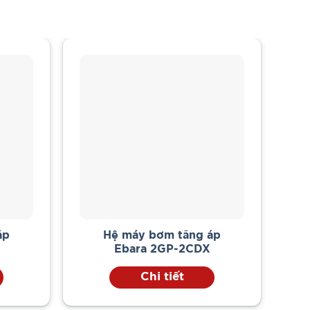
 sử
ung
áp
Hệ máy bơm tăng áp
x
Ebara 2GP-2CDX
Chi tiết