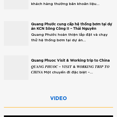
khách hàng thường băn khoăn liệu...
Quang Phước cung cấp hệ thống bơm tại dự
án KCN Sông Công II – Thái Nguyên
Quang Phước hoàn thiện lắp đặt và chạy
thử hệ thống bơm tại dự án...
Quang Phuoc Visit & Working trip to China
𝑸𝑼𝑨𝑵𝑮 𝑷𝑯𝑼𝑶𝑪 – 𝑽𝑰𝑺𝑰𝑻 & 𝑾𝑶𝑹𝑲𝑰𝑵𝑮 𝑻𝑹𝑰𝑷 𝑻𝑶
𝑪𝑯𝑰𝑵𝑨 Một chuyến đi đặc biệt –...
VIDEO