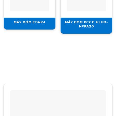
MÁY BƠM EBARA
MÁY BƠM PCCC ULFM-
NFPA20
SẢN PHẨM NỔI BẬT