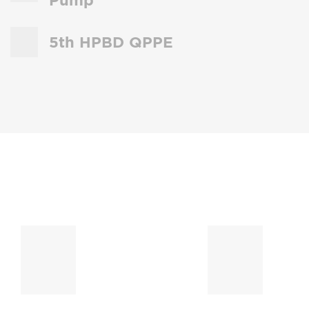
Pump
5th HPBD QPPE
ĐỐI TÁC CỦA CHÚNG TÔI