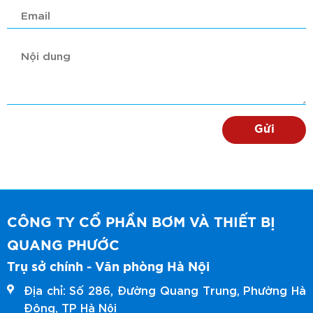
CÔNG TY CỔ PHẦN BƠM VÀ THIẾT BỊ
QUANG PHƯỚC
Trụ sở chính - Văn phòng Hà Nội
Địa chỉ: Số 286, Đường Quang Trung, Phường Hà
Đông, TP Hà Nội