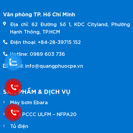
Văn phòng TP. Hồ Chí Minh
Địa chỉ: 62 Đường Số 1, KDC Cityland, Phường
Hạnh Thông, TP.HCM
Điện thoại: +84-28-39715 152
Hotline: 0989 603 736
Email: info@quangphuocpe.vn
SẢN PHẨM & DỊCH VỤ
Máy bơm Ebara
Bơm PCCC ULFM – NFPA20
Tủ điện