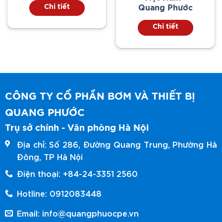
Chi tiết
Quang Phước
Chi tiết
CÔNG TY CỔ PHẦN BƠM VÀ THIẾT BỊ
QUANG PHƯỚC
Trụ sở chính - Văn phòng Hà Nội
Địa chỉ: Số 286, Đường Quang Trung, Phường Hà
Đông, TP Hà Nội
Điện thoại: +84-24-3351 2560
Hotline: 0912083448
Email: info@quangphuocpe.vn