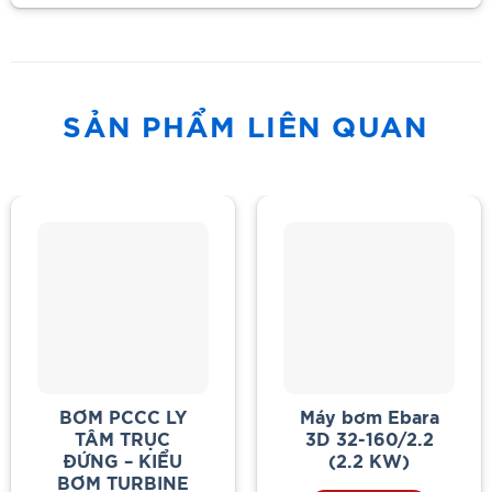
SẢN PHẨM LIÊN QUAN
BƠM PCCC LY
Máy bơm Ebara
TÂM TRỤC
3D 32-160/2.2
ĐỨNG – KIỂU
(2.2 KW)
BƠM TURBINE