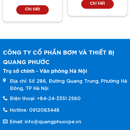
Chi tiết
Chi tiết
CÔNG TY CỔ PHẦN BƠM VÀ THIẾT BỊ
QUANG PHƯỚC
Trụ sở chính - Văn phòng Hà Nội
Địa chỉ: Số 286, Đường Quang Trung, Phường Hà
Đông, TP Hà Nội
Điện thoại: +84-24-3351 2560
Hotline: 0912083448
Email: info@quangphuocpe.vn